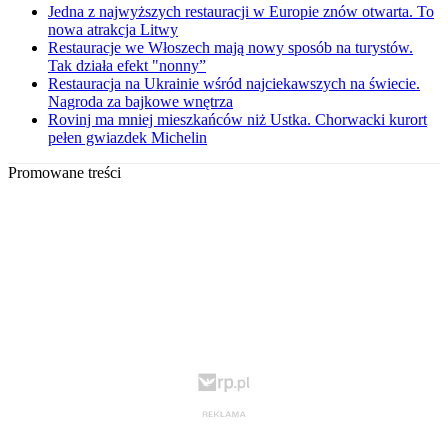
Jedna z najwyższych restauracji w Europie znów otwarta. To
nowa atrakcja Litwy
Restauracje we Włoszech mają nowy sposób na turystów.
Tak działa efekt "nonny”
Restauracja na Ukrainie wśród najciekawszych na świecie.
Nagroda za bajkowe wnętrza
Rovinj ma mniej mieszkańców niż Ustka. Chorwacki kurort
pełen gwiazdek Michelin
Promowane treści