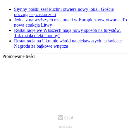
Słynny polski szef kuchni otwiera nowy lokal. Goście
poczują się zaskoczeni
Jedna z najwyższych restauracji w Europie znów otwarta. To
nowa atrakcja Litwy
Restauracje we Włoszech mają nowy sposób na turystów.
Tak działa efekt "nonny”
Restauracja na Ukrainie wśród najciekawszych na świecie.
Nagroda za bajkowe wnętrza
Promowane treści