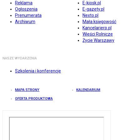
Reklama
E-kiosk.pl
Ogłoszenia
E-gazety.pl
Prenumerata
Nexto.pl
Archiwum
Mała księgowość
Kancelarierp.pl
Wieści Rolnicze
Życie Warszawy
NASZE WYDARZENIA
Szkolenia i konferencje
MAPA STRONY
KALENDARIUM
OFERTA PRODUKTOWA