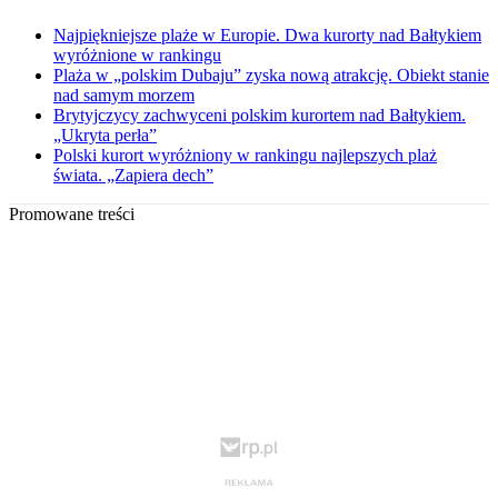
Najpiękniejsze plaże w Europie. Dwa kurorty nad Bałtykiem
wyróżnione w rankingu
Plaża w „polskim Dubaju” zyska nową atrakcję. Obiekt stanie
nad samym morzem
Brytyjczycy zachwyceni polskim kurortem nad Bałtykiem.
„Ukryta perła”
Polski kurort wyróżniony w rankingu najlepszych plaż
świata. „Zapiera dech”
Promowane treści