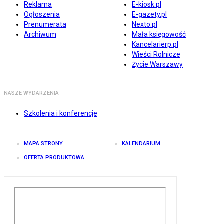
Reklama
E-kiosk.pl
Ogłoszenia
E-gazety.pl
Prenumerata
Nexto.pl
Archiwum
Mała księgowość
Kancelarierp.pl
Wieści Rolnicze
Życie Warszawy
NASZE WYDARZENIA
Szkolenia i konferencje
MAPA STRONY
KALENDARIUM
OFERTA PRODUKTOWA