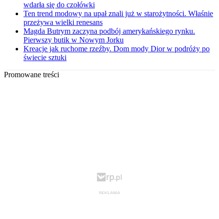
wdarła się do czołówki
Ten trend modowy na upał znali już w starożytności. Właśnie
przeżywa wielki renesans
Magda Butrym zaczyna podbój amerykańskiego rynku.
Pierwszy butik w Nowym Jorku
Kreacje jak ruchome rzeźby. Dom mody Dior w podróży po
świecie sztuki
Promowane treści