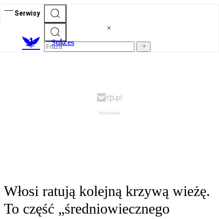
Serwisy
S
ukces
Włosi ratują kolejną krzywą wieżę.
To część „średniowiecznego