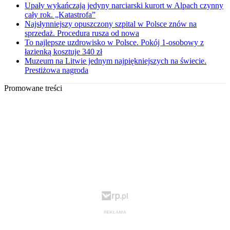
Upały wykańczają jedyny narciarski kurort w Alpach czynny
cały rok. „Katastrofa”
Najsłynniejszy opuszczony szpital w Polsce znów na
sprzedaż. Procedura rusza od nowa
To najlepsze uzdrowisko w Polsce. Pokój 1-osobowy z
łazienką kosztuje 340 zł
Muzeum na Litwie jednym najpiękniejszych na świecie.
Prestiżowa nagroda
Promowane treści