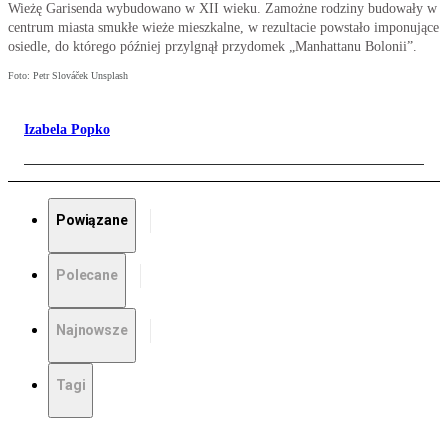
Wieżę Garisenda wybudowano w XII wieku. Zamożne rodziny budowały w
centrum miasta smukłe wieże mieszkalne, w rezultacie powstało imponujące
osiedle, do którego później przylgnął przydomek „Manhattanu Bolonii”.
Foto: Petr Slováček Unsplash
Izabela Popko
Powiązane
Polecane
Najnowsze
Tagi