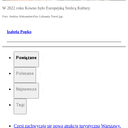
W 2022 roku Kowno było Europejską Stolicą Kultury.
Foto: Andrius Aleksandravičius Lithuania Travel.jpg
Izabela Popko
Powiązane
Polecane
Najnowsze
Tagi
Czesi zachwycają się nową atrakcją turystyczną Warszawy.