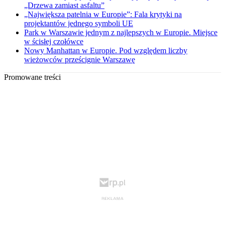
„Drzewa zamiast asfaltu”
„Największa patelnia w Europie”: Fala krytyki na
projektantów jednego symboli UE
Park w Warszawie jednym z najlepszych w Europie. Miejsce
w ścisłej czołówce
Nowy Manhattan w Europie. Pod względem liczby
wieżowców prześcignie Warszawę
Promowane treści