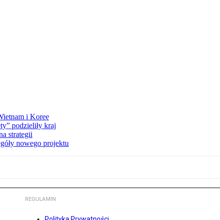
 Wietnam i Koreę
y” podzieliły kraj
 strategii
egóły nowego projektu
REGULAMIN
Polityka Prywatności