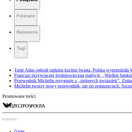
Polecane
Najnowsze
Tagi
Taste Atlas ogłosił ranking kuchni świata. Polska wyprzedziła
Francuzi przywracają średniowieczną tradycję. „Wielkie bankiet
Przewodnik Michelin rezygnuje z „zielonych gwiazdek”. Zmiana
Michelin tworzy nowy przewodnik, nie po restauracjach. Szcz
Promowane treści
KONTAKT
O nas