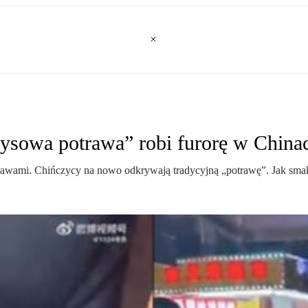
zysowa potrawa” robi furorę w China
rawami. Chińczycy na nowo odkrywają tradycyjną „potrawę”. Jak smaku