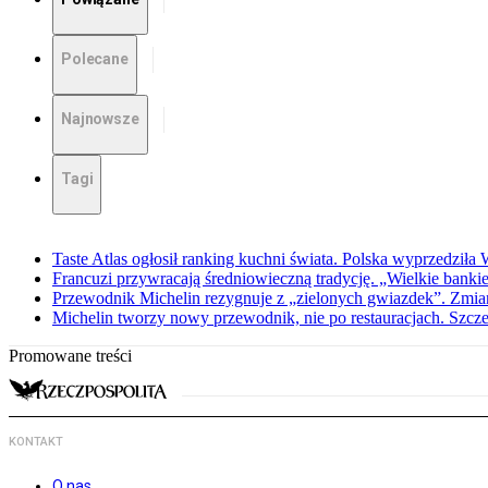
Polecane
Najnowsze
Tagi
Taste Atlas ogłosił ranking kuchni świata. Polska wyprzedziła
Francuzi przywracają średniowieczną tradycję. „Wielkie bankiet
Przewodnik Michelin rezygnuje z „zielonych gwiazdek”. Zmiana
Michelin tworzy nowy przewodnik, nie po restauracjach. Szcz
Promowane treści
KONTAKT
O nas