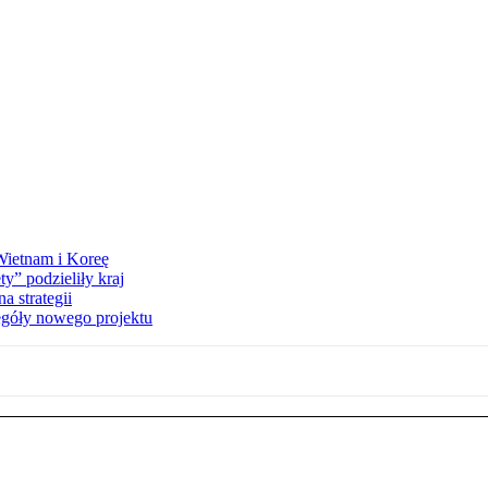
 Wietnam i Koreę
y” podzieliły kraj
 strategii
egóły nowego projektu