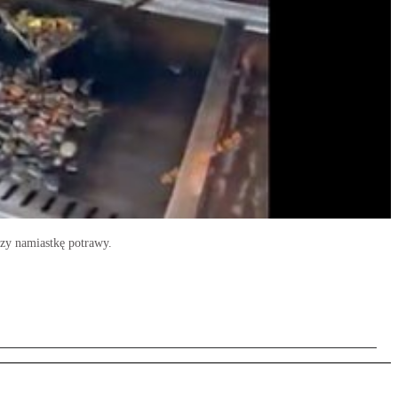
rzy namiastkę potrawy.