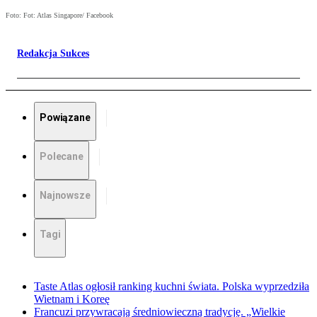
Foto: Fot: Atlas Singapore/ Facebook
Redakcja Sukces
Powiązane
Polecane
Najnowsze
Tagi
Taste Atlas ogłosił ranking kuchni świata. Polska wyprzedziła
Wietnam i Koreę
Francuzi przywracają średniowieczną tradycję. „Wielkie