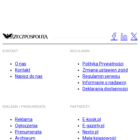
KONTAKT
REGULAMIN
O nas
Polityka Prywatności
Kontakt
Zmiana ustawień zgód
Napisz do nas
Regulamin serwisu
Informacje o nadawcy
Deklaracja dostępności
REKLAMA I PRENUMERATA
PARTNERZY
Reklama
E-kiosk.pl
Ogłoszenia
E-gazety.pl
Prenumerata
Nexto.pl
Archiwum
Mała księgowość