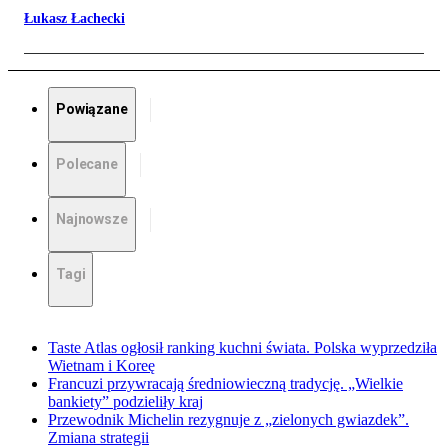
Łukasz Łachecki
Powiązane
Polecane
Najnowsze
Tagi
Taste Atlas ogłosił ranking kuchni świata. Polska wyprzedziła
Wietnam i Koreę
Francuzi przywracają średniowieczną tradycję. „Wielkie
bankiety” podzieliły kraj
Przewodnik Michelin rezygnuje z „zielonych gwiazdek”.
Zmiana strategii