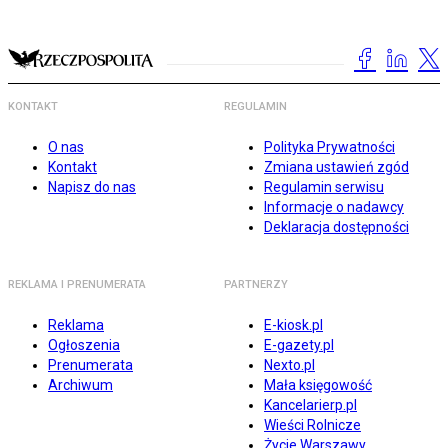
KONTAKT
REGULAMIN
O nas
Polityka Prywatności
Kontakt
Zmiana ustawień zgód
Napisz do nas
Regulamin serwisu
Informacje o nadawcy
Deklaracja dostępności
REKLAMA I PRENUMERATA
PARTNERZY
Reklama
E-kiosk.pl
Ogłoszenia
E-gazety.pl
Prenumerata
Nexto.pl
Archiwum
Mała księgowość
Kancelarierp.pl
Wieści Rolnicze
Życie Warszawy