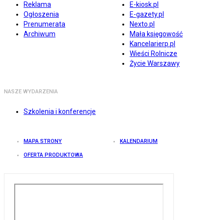
Reklama
E-kiosk.pl
Ogłoszenia
E-gazety.pl
Prenumerata
Nexto.pl
Archiwum
Mała księgowość
Kancelarierp.pl
Wieści Rolnicze
Życie Warszawy
NASZE WYDARZENIA
Szkolenia i konferencje
MAPA STRONY
KALENDARIUM
OFERTA PRODUKTOWA