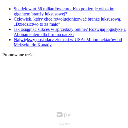
Spadek wart 56 miliardów euro. Kto pokieruje włoskim
gigantem branży luksusowej?
Człowiek, który chce rewolucjonizować branżę luksusową.
„Dziedzictwo to za mało”
Jak osiągnąć sukces w sprzedaży online? Rozwijaj logistykę z
Abonamentem dla firm na paczki
Największy posiadacz ziemski w USA: Milion hektarów od
Meksyku do Kanady
Promowane treści