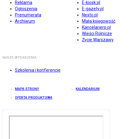
Reklama
E-kiosk.pl
Ogłoszenia
E-gazety.pl
Prenumerata
Nexto.pl
Archiwum
Mała księgowość
Kancelarierp.pl
Wieści Rolnicze
Życie Warszawy
NASZE WYDARZENIA
Szkolenia i konferencje
MAPA STRONY
KALENDARIUM
OFERTA PRODUKTOWA