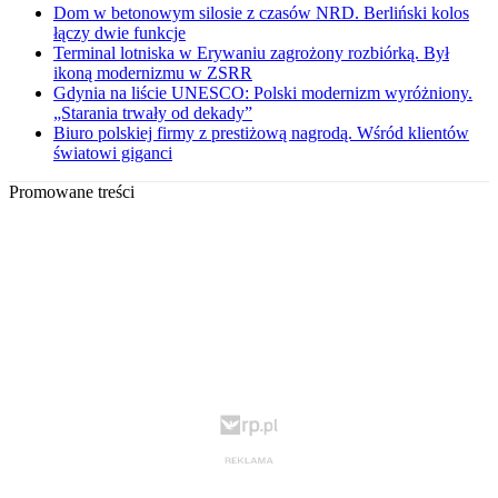
Dom w betonowym silosie z czasów NRD. Berliński kolos
łączy dwie funkcje
Terminal lotniska w Erywaniu zagrożony rozbiórką. Był
ikoną modernizmu w ZSRR
Gdynia na liście UNESCO: Polski modernizm wyróżniony.
„Starania trwały od dekady”
Biuro polskiej firmy z prestiżową nagrodą. Wśród klientów
światowi giganci
Promowane treści