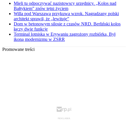
Mieli tu odpoczywać nazistowscy urzędnicy. „Kolos nad
Bałtykiem” znów tętni życiem
Willa pod Warszawą przykuwa wzrok. Nagradzany polski
architekt sprawił, że „lewituje”
Dom w betonowym silosie z czasów NRD. Berliński kolos
łączy dwie funkcje
Terminal lotniska w Erywaniu zagrożony rozbiórką. Był
ikoną modernizmu w ZSRR
Promowane treści