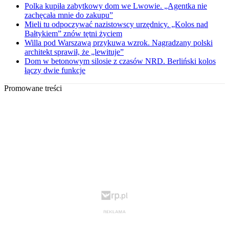
Polka kupiła zabytkowy dom we Lwowie. „Agentka nie
zachęcała mnie do zakupu”
Mieli tu odpoczywać nazistowscy urzędnicy. „Kolos nad
Bałtykiem” znów tętni życiem
Willa pod Warszawą przykuwa wzrok. Nagradzany polski
architekt sprawił, że „lewituje”
Dom w betonowym silosie z czasów NRD. Berliński kolos
łączy dwie funkcje
Promowane treści