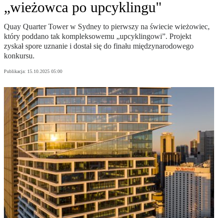
„wieżowca po upcyklingu"
Quay Quarter Tower w Sydney to pierwszy na świecie wieżowiec,
który poddano tak kompleksowemu „upcyklingowi”. Projekt
zyskał spore uznanie i dostał się do finału międzynarodowego
konkursu.
Publikacja:
15.10.2025 05:00