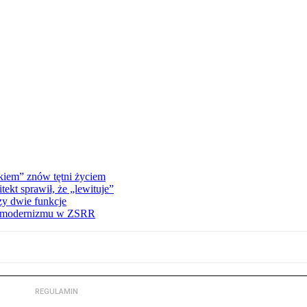
kiem” znów tętni życiem
kt sprawił, że „lewituje”
zy dwie funkcje
ną modernizmu w ZSRR
REGULAMIN