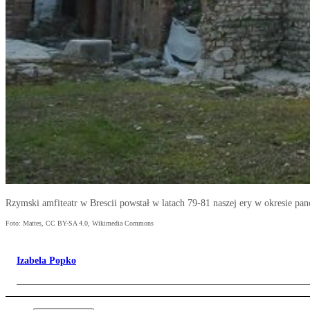
Rzymski amfiteatr w Brescii powstał w latach 79-81 naszej ery w okresie pano
Foto: Mattes, CC BY-SA 4.0, Wikimedia Commons
Izabela Popko