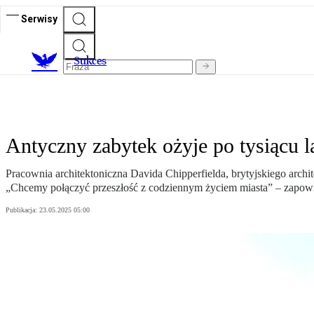
Serwisy
S
ukces
Antyczny zabytek ożyje po tysiącu la
Pracownia architektoniczna Davida Chipperfielda, brytyjskiego arch
„Chcemy połączyć przeszłość z codziennym życiem miasta” – zapowi
Publikacja:
23.05.2025 05:00