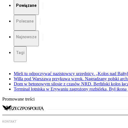
Powiązane
Polecane
Najnowsze
Tagi
Mieli tu odpoczywać nazistowscy urzędnicy. „Kolos nad Bałty
Willa pod Warszawą przykuwa wzrok. Nagradzany polski archite
Dom w betonowym silosie z czasów NRD. Berliński kolos łąc
Terminal lotniska w Erywaniu zagrożony rozbiórką. Był iko
Promowane treści
KONTAKT