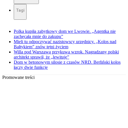
Tagi
Polka kupiła zabytkowy dom we Lwowie. „Agentka nie
zachęcała mnie do zakupu”
Mieli tu odpoczywać nazistowscy urzędnicy. „Kolos nad
Bałtykiem” znów tętni życiem
Willa pod Warszawą przykuwa wzrok. Nagradzany polski
architekt sprawił, że „lewituje”
Dom w betonowym silosie z czasów NRD. Berliński kolos
łączy dwie funkcje
Promowane treści