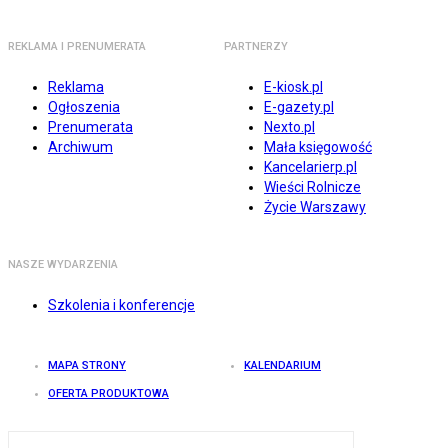
REKLAMA I PRENUMERATA
PARTNERZY
Reklama
E-kiosk.pl
Ogłoszenia
E-gazety.pl
Prenumerata
Nexto.pl
Archiwum
Mała księgowość
Kancelarierp.pl
Wieści Rolnicze
Życie Warszawy
NASZE WYDARZENIA
Szkolenia i konferencje
MAPA STRONY
KALENDARIUM
OFERTA PRODUKTOWA