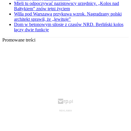
Mieli tu odpoczywać nazistowscy urzędnicy. „Kolos nad
Bałtykiem” znów tętni życiem
Willa pod Warszawą przykuwa wzrok. Nagradzany polski
architekt sprawił, że „lewituje”
Dom w betonowym silosie z czasów NRD. Berliński kolos
łączy dwie funkcje
Promowane treści