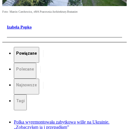
Foto: Marcin Czechowicz, eM4.Pracownia Architektury.Brataniec
Izabela Popko
Powiązane
Polecane
Najnowsze
Tagi
Polka wyremontowała zabytkową willę na Ukrainie.
„Zobaczyłam ją i przepadłam”