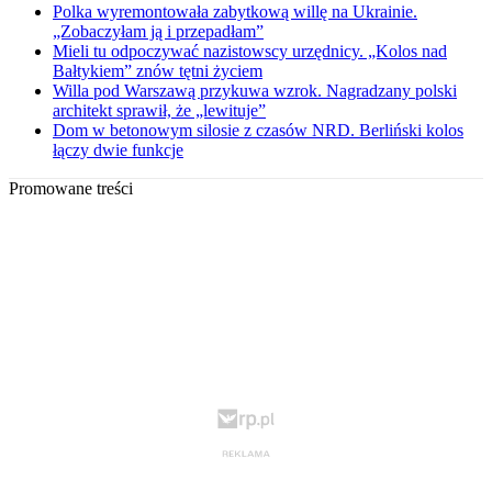
Polka wyremontowała zabytkową willę na Ukrainie.
„Zobaczyłam ją i przepadłam”
Mieli tu odpoczywać nazistowscy urzędnicy. „Kolos nad
Bałtykiem” znów tętni życiem
Willa pod Warszawą przykuwa wzrok. Nagradzany polski
architekt sprawił, że „lewituje”
Dom w betonowym silosie z czasów NRD. Berliński kolos
łączy dwie funkcje
Promowane treści