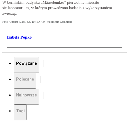
W berlińskim budynku „Mäusebunker” pierwotnie mieściło
się laboratorium, w którym prowadzono badania z wykorzystaniem
zwierząt.
Foto: Gunnar Klack, CC BY-SA 4.0, Wikimedia Commons
Izabela Popko
Powiązane
Polecane
Najnowsze
Tagi