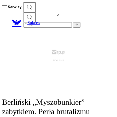
Serwisy
S
ukces
Berliński „Myszobunkier”
zabytkiem. Perła brutalizmu