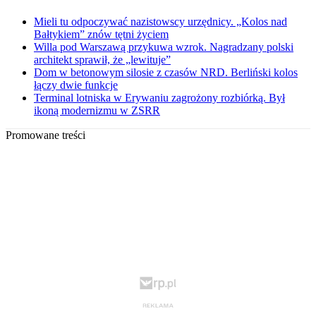
Mieli tu odpoczywać nazistowscy urzędnicy. „Kolos nad
Bałtykiem” znów tętni życiem
Willa pod Warszawą przykuwa wzrok. Nagradzany polski
architekt sprawił, że „lewituje”
Dom w betonowym silosie z czasów NRD. Berliński kolos
łączy dwie funkcje
Terminal lotniska w Erywaniu zagrożony rozbiórką. Był
ikoną modernizmu w ZSRR
Promowane treści