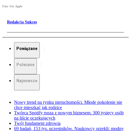
Foto: Fot: Apple
Redakcja Sukces
Powiązane
Polecane
Najnowsze
Nowy trend na rynku nieruchomości. Młode pokolenie nie
chce mieszkać jak rodzice
Twórca Spotify rusza z nowym biznesem. 300 tysięcy osób
na liście oczekujących
Twój fundament zdrowia
69 badań, 153 tys. uczestników. Naukowcy orzekli: modny