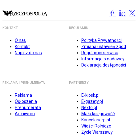
KONTAKT
REGULAMIN
O nas
Polityka Prywatności
Kontakt
Zmiana ustawień zgód
Napisz do nas
Regulamin serwisu
Informacje o nadawcy
Deklaracja dostępności
REKLAMA I PRENUMERATA
PARTNERZY
Reklama
E-kiosk.pl
Ogłoszenia
E-gazety.pl
Prenumerata
Nexto.pl
Archiwum
Mała księgowość
Kancelarierp.pl
Wieści Rolnicze
Życie Warszawy