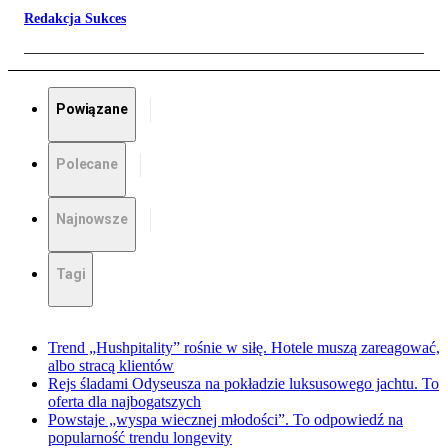
Redakcja Sukces
Powiązane
Polecane
Najnowsze
Tagi
Trend „Hushpitality” rośnie w siłę. Hotele muszą zareagować,
albo stracą klientów
Rejs śladami Odyseusza na pokładzie luksusowego jachtu. To
oferta dla najbogatszych
Powstaje „wyspa wiecznej młodości”. To odpowiedź na
popularność trendu longevity