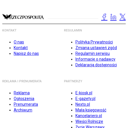
KONTAKT
REGULAMIN
O nas
Polityka Prywatności
Kontakt
Zmiana ustawień zgód
Napisz do nas
Regulamin serwisu
Informacje o nadawcy
Deklaracja dostępności
REKLAMA I PRENUMERATA
PARTNERZY
Reklama
E-kiosk.pl
Ogłoszenia
E-gazety.pl
Prenumerata
Nexto.pl
Archiwum
Mała księgowość
Kancelarierp.pl
Wieści Rolnicze
Życie Warszawy