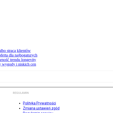
lbo stracą klientów
ferta dla najbogatszych
rność trendu longevity
y wygody i niskich cen
REGULAMIN
Polityka Prywatności
Zmiana ustawień zgód