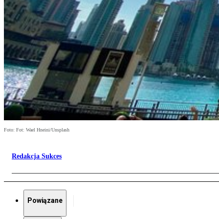
Foto: Fot: Wael Hneini/Unsplash
Redakcja Sukces
Powiązane