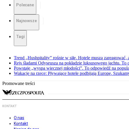
Polecane
Najnowsze
Tagi
Trend „Hushpitality” rośnie w siłę. Hotele muszą zareagować, a
Rejs śladami Odyseusza na pokładzie luksusowego jachtu. To o
Powstaje „wyspa wiecznej młodości”. To odpowiedź na popula
Wakacje na rzece: Pływające hotele podbijają Europę. Szukam
Promowane treści
KONTAKT
O nas
Kontakt