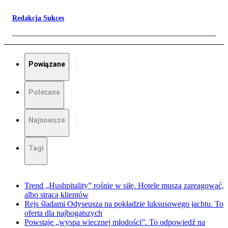
Redakcja Sukces
Powiązane
Polecane
Najnowsze
Tagi
Trend „Hushpitality” rośnie w siłę. Hotele muszą zareagować,
albo stracą klientów
Rejs śladami Odyseusza na pokładzie luksusowego jachtu. To
oferta dla najbogatszych
Powstaje „wyspa wiecznej młodości”. To odpowiedź na