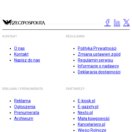
KONTAKT
REGULAMIN
O nas
Polityka Prywatności
Kontakt
Zmiana ustawień zgód
Napisz do nas
Regulamin serwisu
Informacje o nadawcy
Deklaracja dostępności
REKLAMA I PRENUMERATA
PARTNERZY
Reklama
E-kiosk.pl
Ogłoszenia
E-gazety.pl
Prenumerata
Nexto.pl
Archiwum
Mała księgowość
Kancelarierp.pl
Wieści Rolnicze