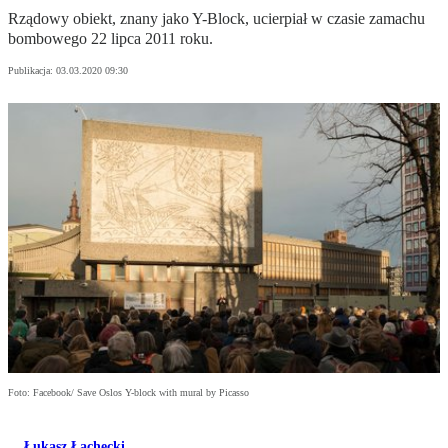
Rządowy obiekt, znany jako Y-Block, ucierpiał w czasie zamachu
bombowego 22 lipca 2011 roku.
Publikacja:
03.03.2020 09:30
Foto: Facebook/ Save Oslos Y-block with mural by Picasso
Łukasz Łachecki