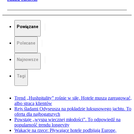
Powiązane
Polecane
Najnowsze
Tagi
Trend „Hushpitality” rośnie w siłę. Hotele muszą zareagować,
albo stracą klientów
Rejs śladami Odyseusza na pokładzie luksusowego jachtu. To
oferta dla najbogatszych
Powstaje „wyspa wiecznej młodości”. To odpowiedź na
popularność trendu longevity
Wakacje na rzece: Pływające hotele podbijają Europę.