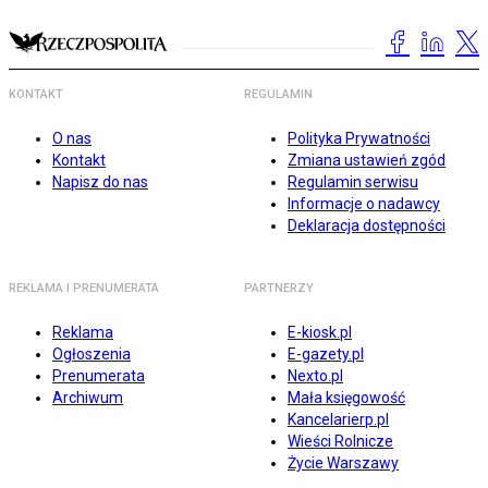
KONTAKT
REGULAMIN
O nas
Polityka Prywatności
Kontakt
Zmiana ustawień zgód
Napisz do nas
Regulamin serwisu
Informacje o nadawcy
Deklaracja dostępności
REKLAMA I PRENUMERATA
PARTNERZY
Reklama
E-kiosk.pl
Ogłoszenia
E-gazety.pl
Prenumerata
Nexto.pl
Archiwum
Mała księgowość
Kancelarierp.pl
Wieści Rolnicze
Życie Warszawy