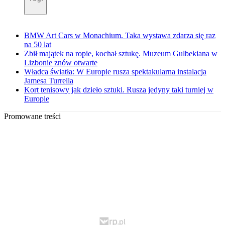
BMW Art Cars w Monachium. Taka wystawa zdarza się raz
na 50 lat
Zbił majątek na ropie, kochał sztukę. Muzeum Gulbekiana w
Lizbonie znów otwarte
Władca światła: W Europie rusza spektakularna instalacja
Jamesa Turrella
Kort tenisowy jak dzieło sztuki. Rusza jedyny taki turniej w
Europie
Promowane treści