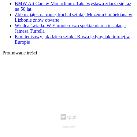
BMW Art Cars w Monachium. Taka wystawa zdarza się raz
na 50 lat
Zbił majątek na ropie, kochał sztukę. Muzeum Gulbekiana w
Lizbonie znów otwarte
Władca światła: W Europie rusza spektakularna instalacja
Jamesa Turrella
Kort tenisowy jak dzieło sztuki. Rusza jedyny taki turniej w
Europie
Promowane treści