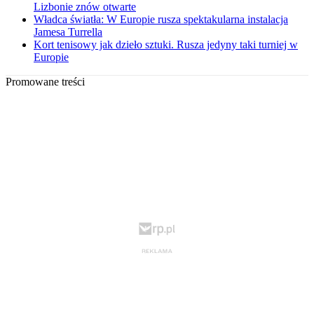
Lizbonie znów otwarte
Władca światła: W Europie rusza spektakularna instalacja
Jamesa Turrella
Kort tenisowy jak dzieło sztuki. Rusza jedyny taki turniej w
Europie
Promowane treści