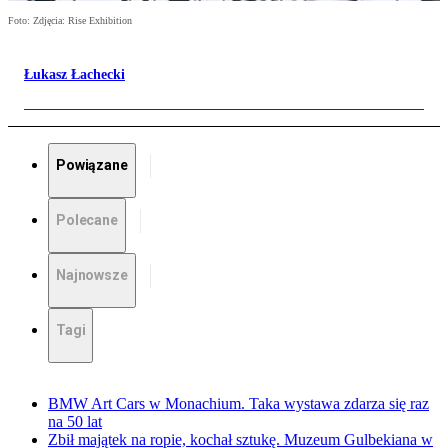
Foto: Zdjęcia: Rise Exhibition
Łukasz Łachecki
Powiązane
Polecane
Najnowsze
Tagi
BMW Art Cars w Monachium. Taka wystawa zdarza się raz
na 50 lat
Zbił majątek na ropie, kochał sztukę. Muzeum Gulbekiana w