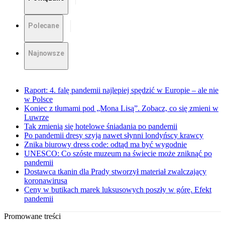
Polecane
Najnowsze
Raport: 4. falę pandemii najlepiej spędzić w Europie – ale nie
w Polsce
Koniec z tłumami pod „Mona Lisą”. Zobacz, co się zmieni w
Luwrze
Tak zmienią się hotelowe śniadania po pandemii
Po pandemii dresy szyją nawet słynni londyńscy krawcy
Znika biurowy dress code: odtąd ma być wygodnie
UNESCO: Co szóste muzeum na świecie może zniknąć po
pandemii
Dostawca tkanin dla Prady stworzył materiał zwalczający
koronawirusa
Ceny w butikach marek luksusowych poszły w górę. Efekt
pandemii
Promowane treści