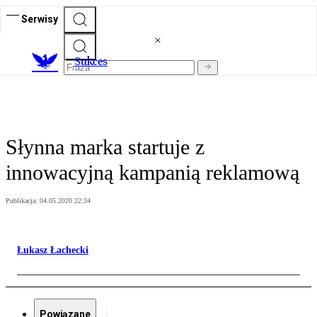
Serwisy
S
ukces
Słynna marka startuje z
innowacyjną kampanią reklamową
Publikacja:
04.05.2020 22:34
Łukasz Łachecki
Powiązane