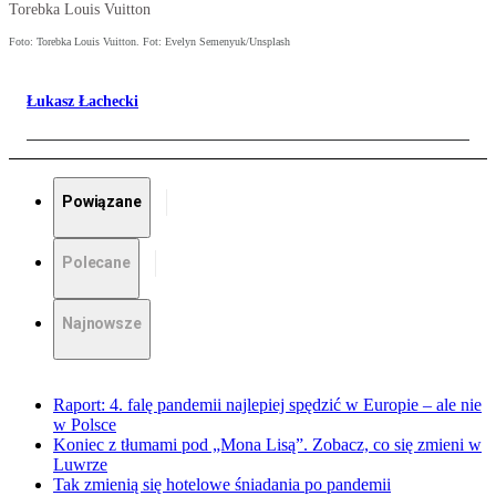
Torebka Louis Vuitton
Foto: Torebka Louis Vuitton. Fot: Evelyn Semenyuk/Unsplash
Łukasz Łachecki
Powiązane
Polecane
Najnowsze
Raport: 4. falę pandemii najlepiej spędzić w Europie – ale nie
w Polsce
Koniec z tłumami pod „Mona Lisą”. Zobacz, co się zmieni w
Luwrze
Tak zmienią się hotelowe śniadania po pandemii