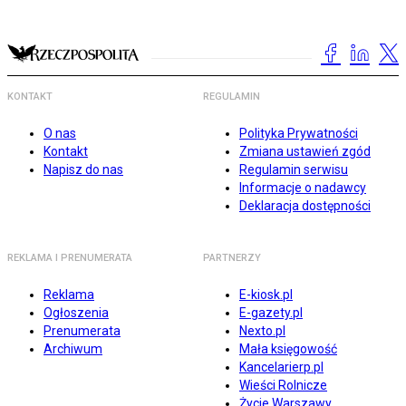
KONTAKT
REGULAMIN
O nas
Polityka Prywatności
Kontakt
Zmiana ustawień zgód
Napisz do nas
Regulamin serwisu
Informacje o nadawcy
Deklaracja dostępności
REKLAMA I PRENUMERATA
PARTNERZY
Reklama
E-kiosk.pl
Ogłoszenia
E-gazety.pl
Prenumerata
Nexto.pl
Archiwum
Mała księgowość
Kancelarierp.pl
Wieści Rolnicze
Życie Warszawy