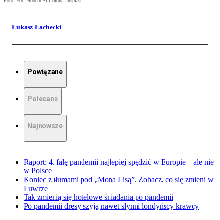
Foto: Fot: Modern Affliction/ Unsplash
Łukasz Łachecki
Powiązane
Polecane
Najnowsze
Raport: 4. falę pandemii najlepiej spędzić w Europie – ale nie
w Polsce
Koniec z tłumami pod „Mona Lisą”. Zobacz, co się zmieni w
Luwrze
Tak zmienią się hotelowe śniadania po pandemii
Po pandemii dresy szyją nawet słynni londyńscy krawcy