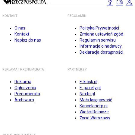
KONTAKT
REGULAMIN
O nas
Polityka Prywatności
Kontakt
Zmiana ustawień zgód
Napisz do nas
Regulamin serwisu
Informacje o nadawcy
Deklaracja dostępności
REKLAMA I PRENUMERATA
PARTNERZY
Reklama
E-kiosk.pl
Ogłoszenia
E-gazety.pl
Prenumerata
Nexto.pl
Archiwum
Mała księgowość
Kancelarierp.pl
Wieści Rolnicze
Życie Warszawy