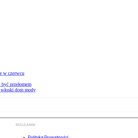
ie w czerwcu
że być przełomem
ny włoski dom mody
REGULAMIN
Polityka Prywatności