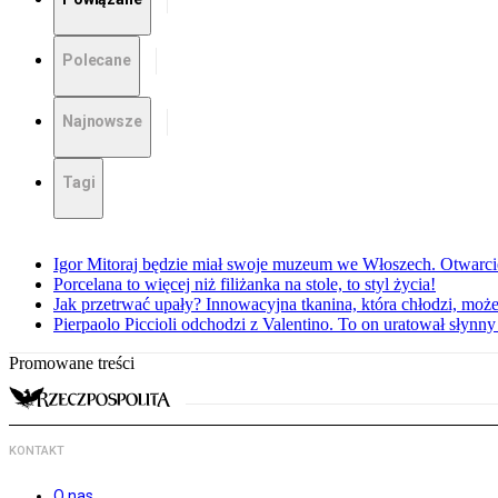
Polecane
Najnowsze
Tagi
Igor Mitoraj będzie miał swoje muzeum we Włoszech. Otwarc
Porcelana to więcej niż filiżanka na stole, to styl życia!
Jak przetrwać upały? Innowacyjna tkanina, która chłodzi, mo
Pierpaolo Piccioli odchodzi z Valentino. To on uratował słyn
Promowane treści
KONTAKT
O nas