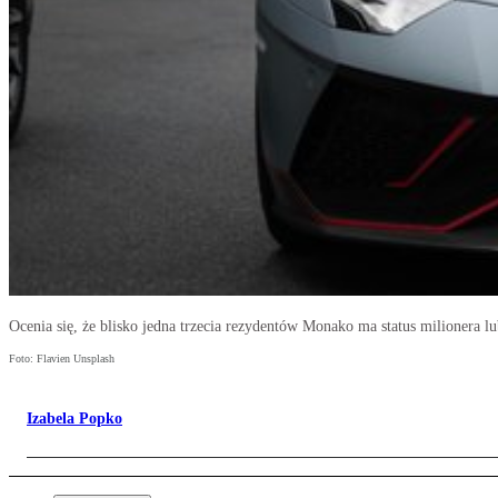
Ocenia się, że blisko jedna trzecia rezydentów Monako ma status milionera lu
Foto: Flavien Unsplash
Izabela Popko