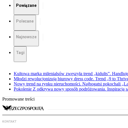
Powiązane
Polecane
Najnowsze
Tagi
Kultowa marka milenialsów zwęszyła trend „kidults”. Handluje
Młodzi rewolucjonizują biurowy dress code. Trend „9 to Thriv
Nowy trend na rynku nieruchomości. Najbogatsi pokochali „
Pokolenie Z odkrywa nowy sposób podróżowania. Inspiracją są 
Promowane treści
KONTAKT