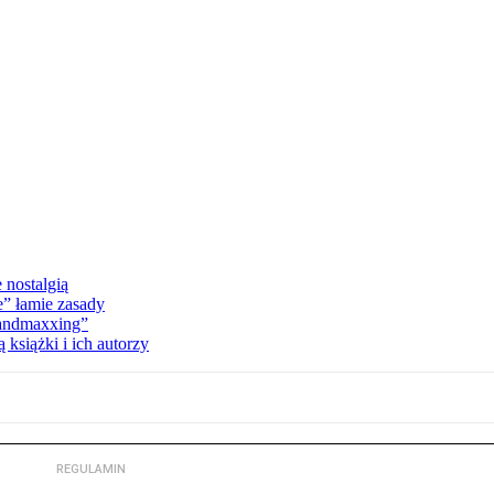
 nostalgią
e” łamie zasady
Landmaxxing”
książki i ich autorzy
REGULAMIN