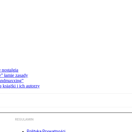
 nostalgią
e” łamie zasady
Landmaxxing”
książki i ich autorzy
REGULAMIN
Polityka Prywatności