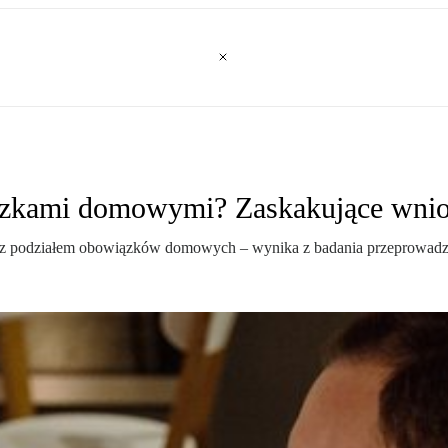
wiązkami domowymi? Zaskakujące wnio
bie z podziałem obowiązków domowych – wynika z badania przeprowadz