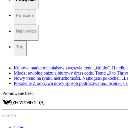
Polecane
Najnowsze
Tagi
Kultowa marka milenialsów zwęszyła trend „kidults”. Handluje
Młodzi rewolucjonizują biurowy dress code. Trend „9 to Thriv
Nowy trend na rynku nieruchomości. Najbogatsi pokochali „
Pokolenie Z odkrywa nowy sposób podróżowania. Inspiracją są 
Promowane treści
KONTAKT
O nas