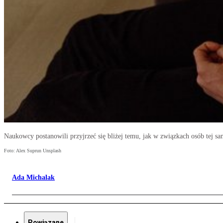
Naukowcy postanowili przyjrzeć się bliżej temu, jak w związkach osób tej s
Foto: Alex Suprun Unsplash
Ada Michalak
Powiązane