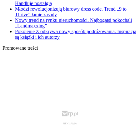
Handluje nostalgią
Młodzi rewolucjonizują biurowy dress code. Trend „9 to
Thrive” łamie zasady
Nowy trend na rynku nieruchomości. Najbogatsi pokochali
„Landmaxxing”
Pokolenie Z odkrywa nowy sposób podróżowania. Inspiracją
są książki i ich autorzy
Promowane treści