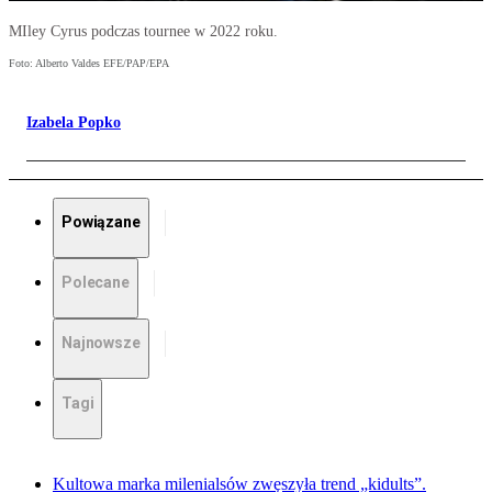
MIley Cyrus podczas tournee w 2022 roku.
Foto: Alberto Valdes EFE/PAP/EPA
Izabela Popko
Powiązane
Polecane
Najnowsze
Tagi
Kultowa marka milenialsów zwęszyła trend „kidults”.