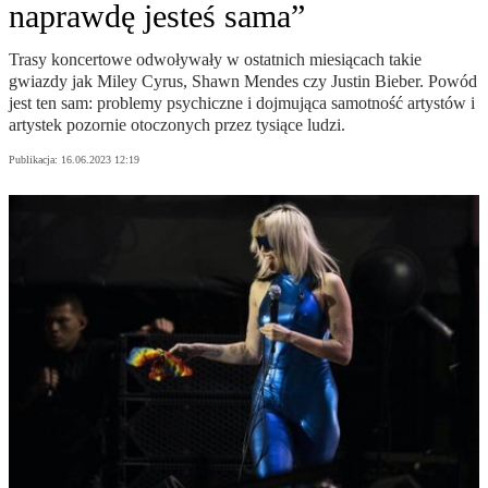
naprawdę jesteś sama”
Trasy koncertowe odwoływały w ostatnich miesiącach takie
gwiazdy jak Miley Cyrus, Shawn Mendes czy Justin Bieber. Powód
jest ten sam: problemy psychiczne i dojmująca samotność artystów i
artystek pozornie otoczonych przez tysiące ludzi.
Publikacja:
16.06.2023 12:19