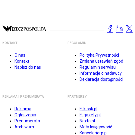
KONTAKT
REGULAMIN
O nas
Polityka Prywatności
Kontakt
Zmiana ustawień zgód
Napisz do nas
Regulamin serwisu
Informacje o nadawcy
Deklaracja dostępności
REKLAMA I PRENUMERATA
PARTNERZY
Reklama
E-kiosk.pl
Ogłoszenia
E-gazety.pl
Prenumerata
Nexto.pl
Archiwum
Mała księgowość
Kancelarierp.pl