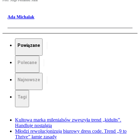
Foto: Jorge Fernández Salas
Ada Michalak
Powiązane
Polecane
Najnowsze
Tagi
Kultowa marka milenialsów zwęszyła trend „kidults”.
Handluje nostalgią
Młodzi rewolucjonizują biurowy dress code. Trend „9 to
Thrive” łamie zasady