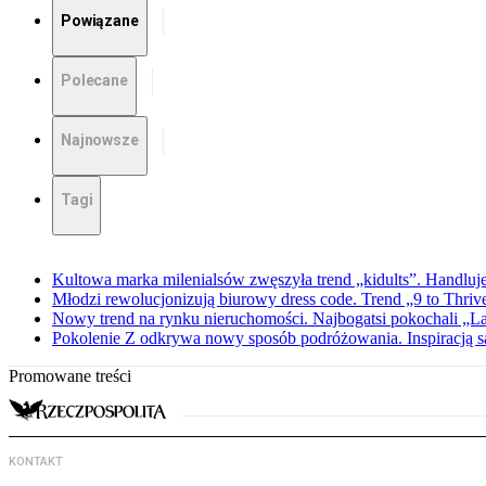
Powiązane
Polecane
Najnowsze
Tagi
Kultowa marka milenialsów zwęszyła trend „kidults”. Handluje
Młodzi rewolucjonizują biurowy dress code. Trend „9 to Thriv
Nowy trend na rynku nieruchomości. Najbogatsi pokochali „
Pokolenie Z odkrywa nowy sposób podróżowania. Inspiracją są 
Promowane treści
KONTAKT