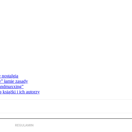
 nostalgią
e” łamie zasady
Landmaxxing”
książki i ich autorzy
REGULAMIN