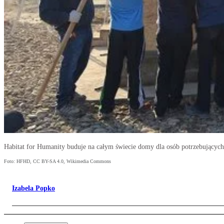
Habitat for Humanity buduje na całym świecie domy dla osób potrzebującyc
Foto: HFHD, CC BY-SA 4.0, Wikimedia Commons
Izabela Popko