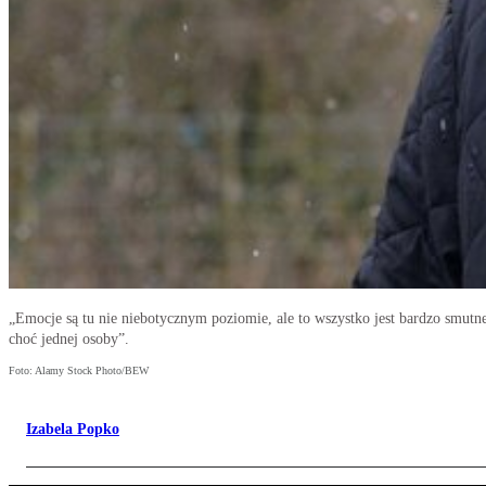
„Emocje są tu nie niebotycznym poziomie, ale to wszystko jest bardzo smutne”
choć jednej osoby”.
Foto: Alamy Stock Photo/BEW
Izabela Popko