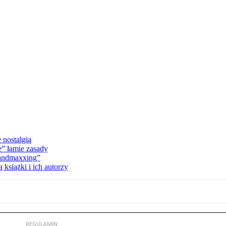
 nostalgią
e” łamie zasady
Landmaxxing”
książki i ich autorzy
REGULAMIN