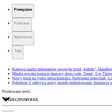
Powiązane
Polecane
Najnowsze
Tagi
Kultowa marka milenialsów zwęszyła trend „kidults”. Handluje
Młodzi rewolucjonizują biurowy dress code. Trend „9 to Thriv
Nowy trend na rynku nieruchomości. Najbogatsi pokochali „
Pokolenie Z odkrywa nowy sposób podróżowania. Inspiracją są 
Promowane treści
KONTAKT