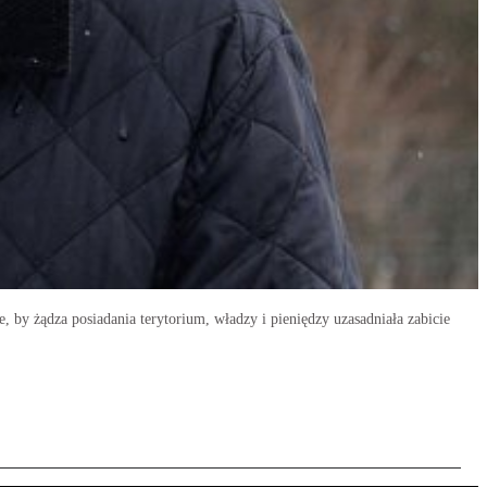
, by żądza posiadania terytorium, władzy i pieniędzy uzasadniała zabicie