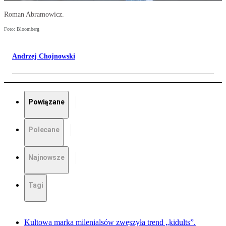
Roman Abramowicz.
Foto: Bloomberg
Andrzej Chojnowski
Powiązane
Polecane
Najnowsze
Tagi
Kultowa marka milenialsów zwęszyła trend „kidults”.