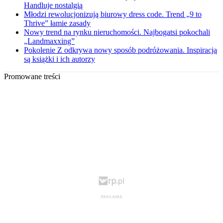
Handluje nostalgią
Młodzi rewolucjonizują biurowy dress code. Trend „9 to
Thrive” łamie zasady
Nowy trend na rynku nieruchomości. Najbogatsi pokochali
„Landmaxxing”
Pokolenie Z odkrywa nowy sposób podróżowania. Inspiracją
są książki i ich autorzy
Promowane treści