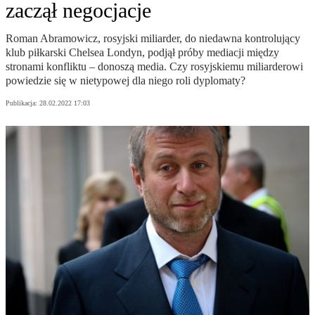
zaczął negocjacje
Roman Abramowicz, rosyjski miliarder, do niedawna kontrolujący
klub piłkarski Chelsea Londyn, podjął próby mediacji między
stronami konfliktu – donoszą media. Czy rosyjskiemu miliarderowi
powiedzie się w nietypowej dla niego roli dyplomaty?
Publikacja:
28.02.2022 17:03