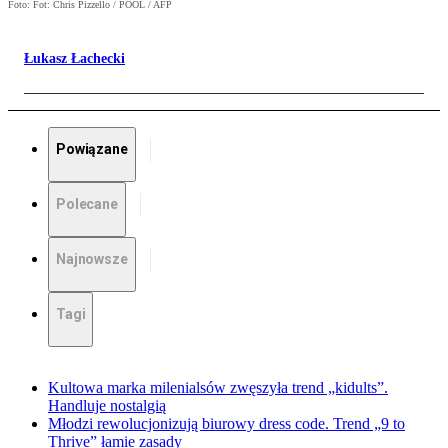
Foto: Fot: Chris Pizzello / POOL / AFP
Łukasz Łachecki
Powiązane
Polecane
Najnowsze
Tagi
Kultowa marka milenialsów zwęszyła trend „kidults”.
Handluje nostalgią
Młodzi rewolucjonizują biurowy dress code. Trend „9 to
Thrive” łamie zasady