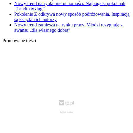
Nowy trend na rynku nieruchomości. Najbogatsi pokochali
„Landmaxxing”
Pokolenie Z odkrywa nowy sposób podróżowania. Inspiracją
są książki i ich autorzy
Nowy trend zamiesza na rynku pracy. Młodzi rezygnują z
awansu „dla własnego dobra”
Promowane treści