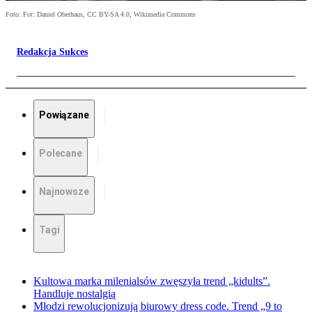
Foto: Fot: Daniel Oberhaus, CC BY-SA 4.0, Wikimedia Commons
Redakcja Sukces
Powiązane
Polecane
Najnowsze
Tagi
Kultowa marka milenialsów zwęszyła trend „kidults”.
Handluje nostalgią
Młodzi rewolucjonizują biurowy dress code. Trend „9 to