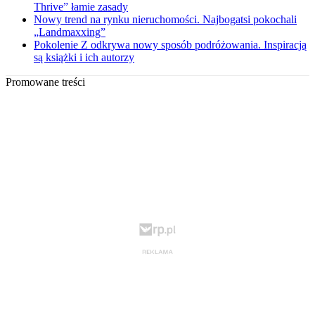
Thrive” łamie zasady
Nowy trend na rynku nieruchomości. Najbogatsi pokochali
„Landmaxxing”
Pokolenie Z odkrywa nowy sposób podróżowania. Inspiracją
są książki i ich autorzy
Promowane treści