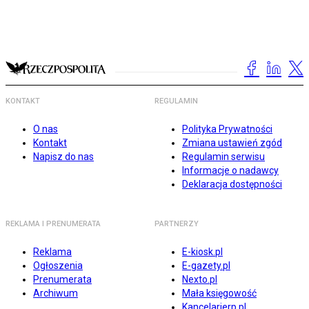
KONTAKT
REGULAMIN
O nas
Polityka Prywatności
Kontakt
Zmiana ustawień zgód
Napisz do nas
Regulamin serwisu
Informacje o nadawcy
Deklaracja dostępności
REKLAMA I PRENUMERATA
PARTNERZY
Reklama
E-kiosk.pl
Ogłoszenia
E-gazety.pl
Prenumerata
Nexto.pl
Archiwum
Mała księgowość
Kancelarierp.pl