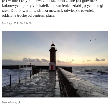
jest w mieście tylko mew. Chociaż Porto znane jest głównie z
kolorowych, pokrytych kafelkami kamienic ozdabiających brzegi
rzeki Douro, warto, w ślad za mewami, odwiedzić również
oddalone trochę od centrum plaże.
Publikacja:
25.11.2019 14:00
Foto: sukces.rp.pl