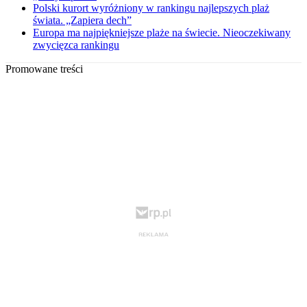
Polski kurort wyróżniony w rankingu najlepszych plaż
świata. „Zapiera dech”
Europa ma najpiękniejsze plaże na świecie. Nieoczekiwany
zwycięzca rankingu
Promowane treści