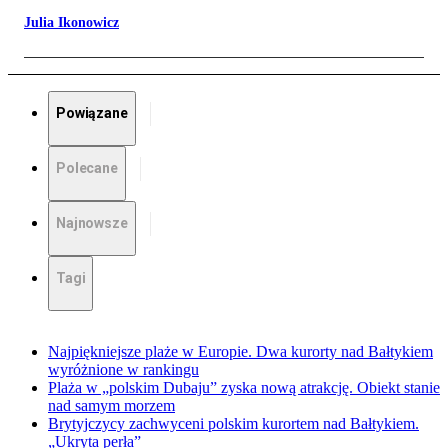
Julia Ikonowicz
Powiązane
Polecane
Najnowsze
Tagi
Najpiękniejsze plaże w Europie. Dwa kurorty nad Bałtykiem
wyróżnione w rankingu
Plaża w „polskim Dubaju” zyska nową atrakcję. Obiekt stanie
nad samym morzem
Brytyjczycy zachwyceni polskim kurortem nad Bałtykiem.
„Ukryta perła”