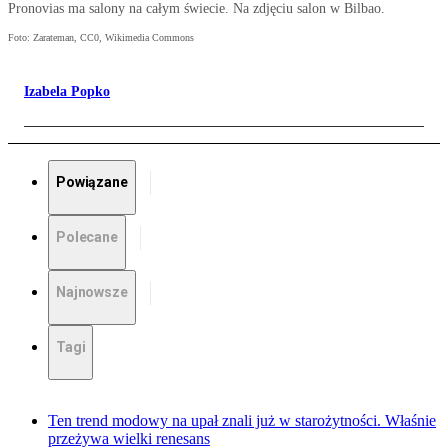
Pronovias ma salony na całym świecie. Na zdjęciu salon w Bilbao.
Foto: Zarateman, CC0, Wikimedia Commons
Izabela Popko
Powiązane
Polecane
Najnowsze
Tagi
Ten trend modowy na upał znali już w starożytności. Właśnie
przeżywa wielki renesans