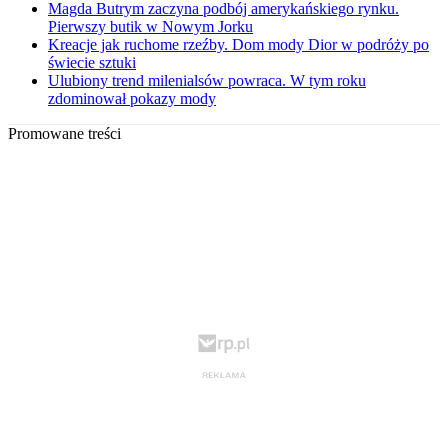
Magda Butrym zaczyna podbój amerykańskiego rynku.
Pierwszy butik w Nowym Jorku
Kreacje jak ruchome rzeźby. Dom mody Dior w podróży po
świecie sztuki
Ulubiony trend milenialsów powraca. W tym roku
zdominował pokazy mody
Promowane treści