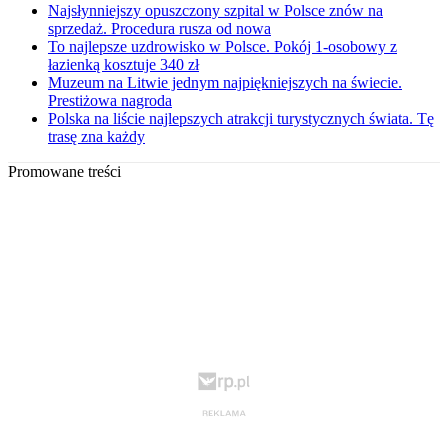
Najsłynniejszy opuszczony szpital w Polsce znów na
sprzedaż. Procedura rusza od nowa
To najlepsze uzdrowisko w Polsce. Pokój 1-osobowy z
łazienką kosztuje 340 zł
Muzeum na Litwie jednym najpiękniejszych na świecie.
Prestiżowa nagroda
Polska na liście najlepszych atrakcji turystycznych świata. Tę
trasę zna każdy
Promowane treści