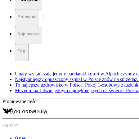
Polecane
Najnowsze
Tagi
Upały wykańczają jedyny narciarski kurort w Alpach czynny ca
Najsłynniejszy opuszczony szpital w Polsce znów na sprzedaż
To najlepsze uzdrowisko w Polsce. Pokój 1-osobowy z łazienką
Muzeum na Litwie jednym najpiękniejszych na świecie. Prest
Promowane treści
KONTAKT
O nas