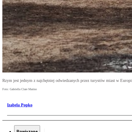
Rzym jest jednym z najchętniej odwiedzanych przez turystów miast w Europi
Foto: Gabriella Clare Marino
Izabela Popko
Powiązane