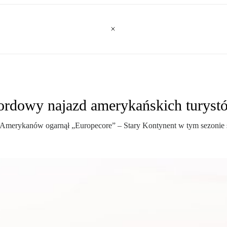
kordowy najazd amerykańskich turyst
nu. Amerykanów ogarnął „Europecore” – Stary Kontynent w tym sezonie