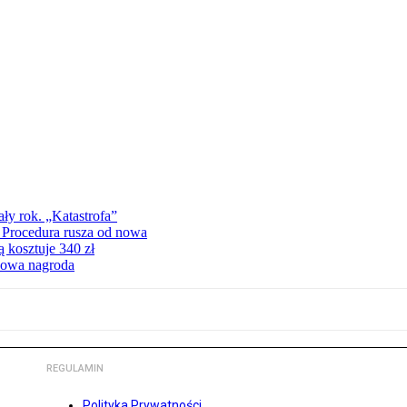
ły rok. „Katastrofa”
. Procedura rusza od nowa
 kosztuje 340 zł
iżowa nagroda
REGULAMIN
Polityka Prywatności