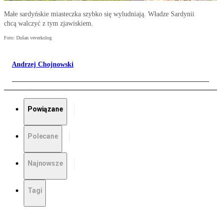
Małe sardyńskie miasteczka szybko się wyludniają. Władze Sardynii
chcą walczyć z tym zjawiskiem.
Foto: Dušan veverkolog
Andrzej Chojnowski
Powiązane
Polecane
Najnowsze
Tagi