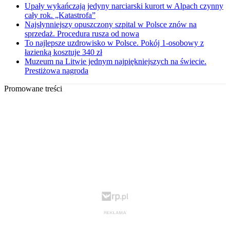
Upały wykańczają jedyny narciarski kurort w Alpach czynny
cały rok. „Katastrofa”
Najsłynniejszy opuszczony szpital w Polsce znów na
sprzedaż. Procedura rusza od nowa
To najlepsze uzdrowisko w Polsce. Pokój 1-osobowy z
łazienką kosztuje 340 zł
Muzeum na Litwie jednym najpiękniejszych na świecie.
Prestiżowa nagroda
Promowane treści