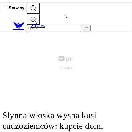
Serwisy
S
ukces
Słynna włoska wyspa kusi
cudzoziemców: kupcie dom,