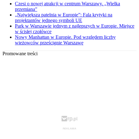
Czesi o nowej atrakcji w centrum Warszawy. „Wielka
przemiana”
„Największa patelnia w Europie”: Fala krytyki na
projektantów jednego symboli UE
Park w Warszawie jednym z najlepszych w Europie. Miejsce
w ścisłej czołówce
Nowy Manhattan w Europie. Pod względem liczby
wieżowców prześcignie Warszawę
Promowane treści