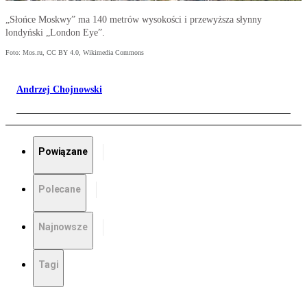
„Słońce Moskwy” ma 140 metrów wysokości i przewyższa słynny
londyński „London Eye”.
Foto: Mos.ru, CC BY 4.0, Wikimedia Commons
Andrzej Chojnowski
Powiązane
Polecane
Najnowsze
Tagi