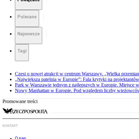
Polecane
Najnowsze
Tagi
Czesi o nowej atrakcji w centrum Warszawy. „Wielka przemia
„Największa patelnia w Europie”: Fala krytyki na projektant
Park w Warszawie jednym z najlepszych w Europie. Miejsce w 
Nowy Manhattan w Europie. Pod względem liczby wieżowców
Promowane treści
KONTAKT
O nas