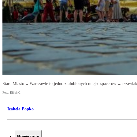
Stare Miasto w Warszawie to jedno z ulubionych miejsc spacerów warszawiak
Foto: Elijah G
Izabela Popko
Powiązane