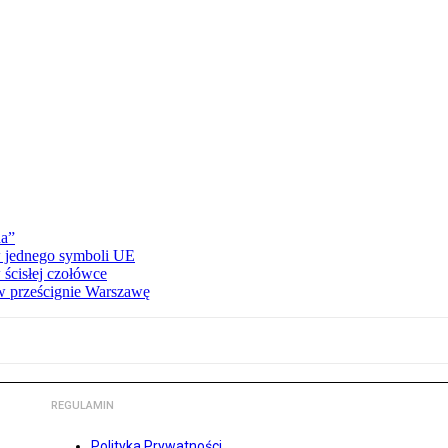
na”
ów jednego symboli UE
ścisłej czołówce
 prześcignie Warszawę
REGULAMIN
Polityka Prywatności