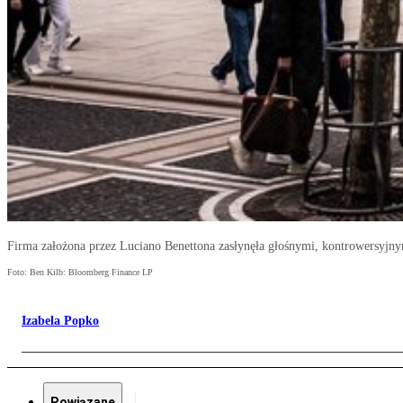
Firma założona przez Luciano Benettona zasłynęła głośnymi, kontrowersyj
Foto: Ben Kilb: Bloomberg Finance LP
Izabela Popko
Powiązane