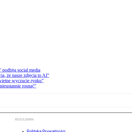
” podbija social media
ą, że nasze zdjęcia to AI”
wietne wyczucie rynku”
 nieustannie rosnąć”
REGULAMIN
Polityka Prywatności