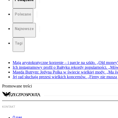
Polecane
Najnowsze
Tagi
Mają arystokratyczne korzenie – i parcie na szkło. „Old money
Ich instagramowy profil o Bałtyku rekordy popularności. „Mówi
Magda Butrym: Jedyna Polka w świecie wielkiej mody. „Ma ś
Jej rad słuchają prezesi wielkich koncernów. „Firmy nie muszą
Promowane treści
KONTAKT
O nas