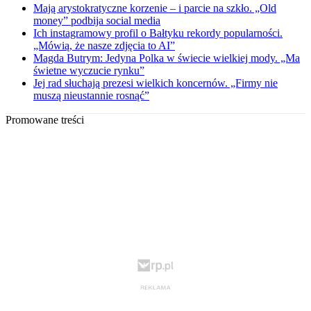
Mają arystokratyczne korzenie – i parcie na szkło. „Old
money” podbija social media
Ich instagramowy profil o Bałtyku rekordy popularności.
„Mówią, że nasze zdjęcia to AI”
Magda Butrym: Jedyna Polka w świecie wielkiej mody. „Ma
świetne wyczucie rynku”
Jej rad słuchają prezesi wielkich koncernów. „Firmy nie
muszą nieustannie rosnąć”
Promowane treści